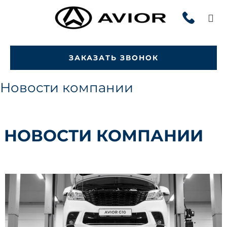
Перейти
к
Ос
содержимому
ме
для
мо
ЗАКАЗАТЬ ЗВОНОК
Новости компании
НОВОСТИ КОМПАНИИ